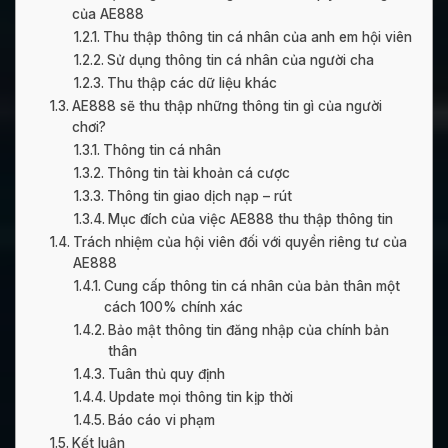
của AE888
Thu thập thông tin cá nhân của anh em hội viên
Sử dụng thông tin cá nhân của người cha
Thu thập các dữ liệu khác
AE888 sẽ thu thập những thông tin gì của người
chơi?
Thông tin cá nhân
Thông tin tài khoản cá cược
Thông tin giao dịch nạp – rút
Mục đích của việc AE888 thu thập thông tin
Trách nhiệm của hội viên đối với quyền riêng tư của
AE888
Cung cấp thông tin cá nhân của bản thân một
cách 100% chính xác
Bảo mật thông tin đăng nhập của chính bản
thân
Tuân thủ quy định
Update mọi thông tin kịp thời
Báo cáo vi phạm
Kết luận