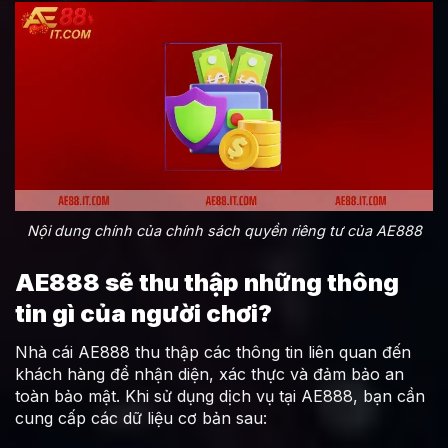
Nội dung chính của chính sách quyền riêng tư của AE888
AE888 sẽ thu thập những thông
tin gì của người chơi?
Nhà cái AE888 thu thập các thông tin liên quan đến
khách hàng để nhận diện, xác thực và đảm bảo an
toàn bảo mật. Khi sử dụng dịch vụ tại AE888, bạn cần
cung cấp các dữ liệu cơ bản sau: