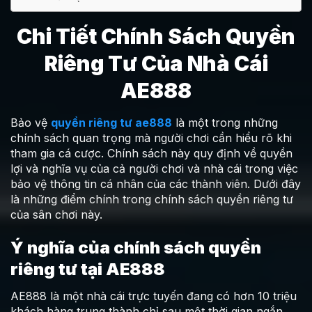
Chi Tiết Chính Sách Quyền
Riêng Tư Của Nhà Cái
AE888
Bảo vệ
quyền riêng tư ae888
là một trong những
chính sách quan trọng mà người chơi cần hiểu rõ khi
tham gia cá cược. Chính sách này quy định về quyền
lợi và nghĩa vụ của cả người chơi và nhà cái trong việc
bảo vệ thông tin cá nhân của các thành viên. Dưới đây
là những điểm chính trong chính sách quyền riêng tư
của sân chơi này.
Ý nghĩa của chính sách quyền
riêng tư tại AE888
AE888 là một nhà cái trực tuyến đang có hơn 10 triệu
khách hàng trung thành chỉ sau một thời gian ngắn