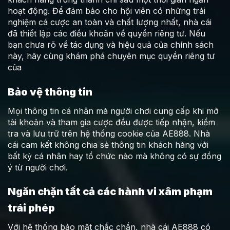
hoạt động. Để đảm bảo cho hội viên có những trải
nghiệm cá cược an toàn và chất lượng nhất, nhà cái
đã thiết lập các điều khoản về quyền riêng tư. Nếu
bạn chưa rõ về tác dụng và hiệu quả của chính sách
này, hãy cùng khám phá chuyên mục quyền riêng tư
của
Bảo vệ thông tin
Mọi thông tin cá nhân mà người chơi cung cấp khi mở
tài khoản và tham gia cược đều được tiếp nhận, kiểm
tra và lưu trữ trên hệ thống cookie của AE888. Nhà
cái cam kết không chia sẻ thông tin khách hàng với
bất kỳ cá nhân hay tổ chức nào mà không có sự đồng
ý từ người chơi.
Ngăn chặn tất cả các hành vi xâm phạm
trái phép
Với hệ thống bảo mật chắc chắn, nhà cái AE888 có