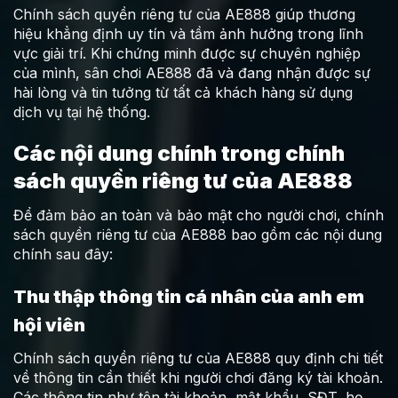
Chính sách quyền riêng tư của AE888 giúp thương
hiệu khẳng định uy tín và tầm ảnh hưởng trong lĩnh
vực giải trí. Khi chứng minh được sự chuyên nghiệp
của mình, sân chơi AE888 đã và đang nhận được sự
hài lòng và tin tưởng từ tất cả khách hàng sử dụng
dịch vụ tại hệ thống.
Các nội dung chính trong chính
sách quyền riêng tư của AE888
Để đảm bảo an toàn và bảo mật cho người chơi, chính
sách quyền riêng tư của AE888 bao gồm các nội dung
chính sau đây:
Thu thập thông tin cá nhân của anh em
hội viên
Chính sách quyền riêng tư của AE888 quy định chi tiết
về thông tin cần thiết khi người chơi đăng ký tài khoản.
Các thông tin như tên tài khoản, mật khẩu, SĐT, họ