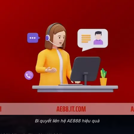
Bí quyết liên hệ AE888 hiệu quả