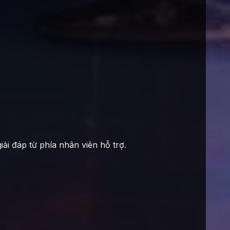
ải đáp từ phía nhân viên hỗ trợ.