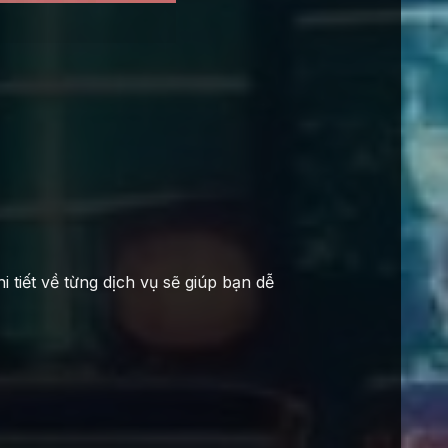
 tiết về từng dịch vụ sẽ giúp bạn dễ