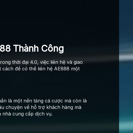
888 Thành Công
ng thời đại 4.0, việc liên hệ và giao
ết cách để có thể liên hệ AE888 một
huần là một nền tảng cá cược mà còn là
à câu chuyện về hỗ trợ khách hàng mà
 nhà cung cấp dịch vụ.