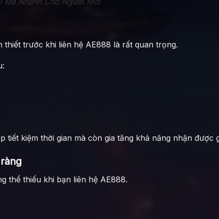
i Mã Nhanh Cho Người Mới
 thiết trước khi liên hệ AE888 là rất quan trọng.
u:
 tiết kiệm thời gian mà còn gia tăng khả năng nhận được gi
 ràng
g thể thiếu khi bạn liên hệ AE888.